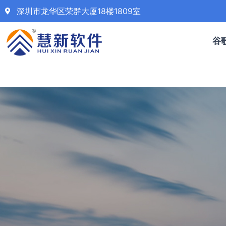
深圳市龙华区荣群大厦18楼1809室
谷