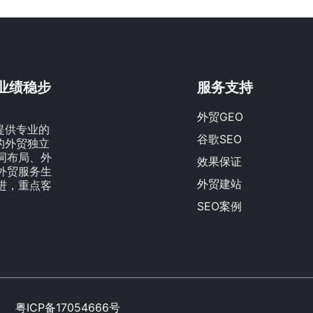
贸业绩稳步
服务支持
外贸GEO
提供专业的
谷歌SEO
量的外贸独立
词布局、外
效果保证
外贸服务生
外贸建站
进，重点客
SEO案例
d.
粤ICP备17054666号