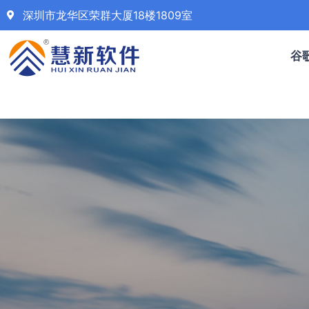
深圳市龙华区荣群大厦18楼1809室
谷