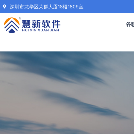
深圳市龙华区荣群大厦18楼1809室
谷