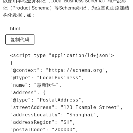
以使用本地业务标记（Local Business Schema）和产品标
记（Product Schema）等Schema标记，为位置页面添加结
构化数据，如：
html
复制代码
<
script
type
=
"application/ld+json"
>
{
"@context"
:
"https://schema.org"
,
"@type"
:
"LocalBusiness"
,
"name"
:
"慧新软件"
,
"address"
: {
"@type"
:
"PostalAddress"
,
"streetAddress"
:
"123 Example Street"
,
"addressLocality"
:
"Shanghai"
,
"addressRegion"
:
"SH"
,
"postalCode"
:
"200000"
,