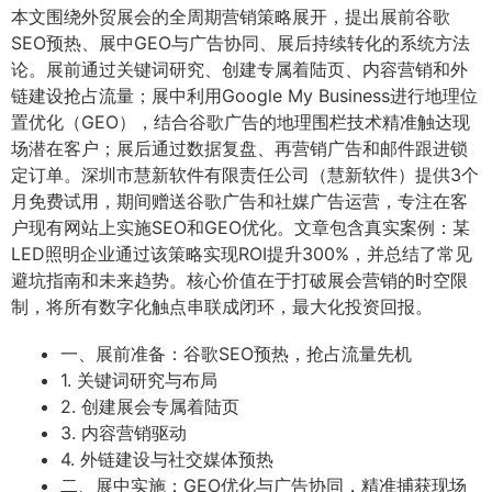
本文围绕外贸展会的全周期营销策略展开，提出展前谷歌
SEO预热、展中GEO与广告协同、展后持续转化的系统方法
论。展前通过关键词研究、创建专属着陆页、内容营销和外
链建设抢占流量；展中利用Google My Business进行地理位
置优化（GEO），结合谷歌广告的地理围栏技术精准触达现
场潜在客户；展后通过数据复盘、再营销广告和邮件跟进锁
定订单。深圳市慧新软件有限责任公司（慧新软件）提供3个
月免费试用，期间赠送谷歌广告和社媒广告运营，专注在客
户现有网站上实施SEO和GEO优化。文章包含真实案例：某
LED照明企业通过该策略实现ROI提升300%，并总结了常见
避坑指南和未来趋势。核心价值在于打破展会营销的时空限
制，将所有数字化触点串联成闭环，最大化投资回报。
一、展前准备：谷歌SEO预热，抢占流量先机
1. 关键词研究与布局
2. 创建展会专属着陆页
3. 内容营销驱动
4. 外链建设与社交媒体预热
二、展中实施：GEO优化与广告协同，精准捕获现场