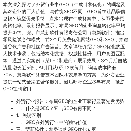
本文深入探讨了外贸行业中GEO（生成引擎优化）的崛起及
其对企业的巨大价值。与传统SEO不同，GEO旨在让品牌信
息被AI模型优先采纳，直接出现在生成答案中，从而带来更
高转化率。最新报告显示，布局GEO的企业询盘转化率平均
提升47%。深圳市慧新软件有限责任公司（慧新软件）推出
零风险试合作模式：前3个月免费优化网站GEO和SEO，并赠
送谷歌广告和社媒广告运营。文章详细介绍了GEO优化的五
大技术步骤，包括结构化数据、权威性提升、用户意图匹配
等。通过真实案例（某LED制造商）展示效果：3个月后自然
流量增长近5倍，AI引用从0到12次每月，询盘成本降低
70%。慧新软件凭借技术团队和效果导向方案，为外贸企业
提供一站式全渠道营销服务。最后呼吁企业尽早布局，抢占
GEO红利窗口。
外贸行业报告：布局GEO的企业正获得显著先发优势
一、什么是GEO？它与SEO有何不同？
1.1 关键区别
二、GEO在外贸行业中的独特价值
三、慧新软件：您身边的GEO优化专家