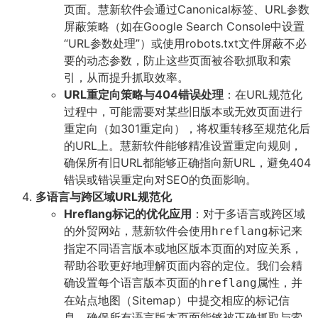
页面。慧新软件会通过Canonical标签、URL参数
屏蔽策略（如在Google Search Console中设置
“URL参数处理”）或使用robots.txt文件屏蔽不必
要的动态参数，防止这些页面被谷歌抓取和索
引，从而提升抓取效率。
URL重定向策略与404错误处理
：在URL规范化
过程中，可能需要对某些旧版本或无效页面进行
重定向（如301重定向），将权重转移至规范化后
的URL上。慧新软件能够精准设置重定向规则，
确保所有旧URL都能够正确指向新URL，避免404
错误或错误重定向对SEO的负面影响。
多语言与跨区域URL规范化
Hreflang标记的优化应用
：对于多语言或跨区域
的外贸网站，慧新软件会使用
标记来
hreflang
指定不同语言版本或地区版本页面的对应关系，
帮助谷歌更好地理解页面内容的定位。我们会精
确设置每个语言版本页面的
属性，并
hreflang
在站点地图（Sitemap）中提交相应的标记信
息，确保所有语言版本页面能够被正确抓取与索