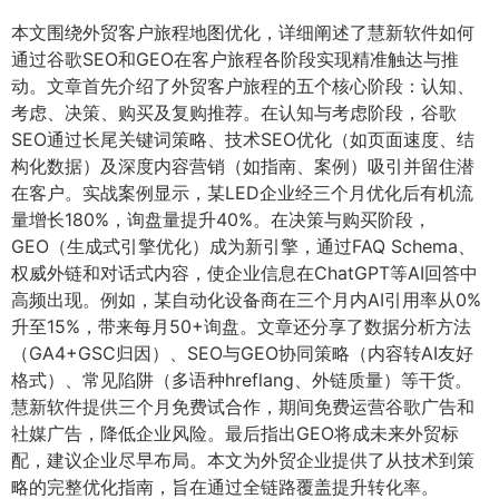
本文围绕外贸客户旅程地图优化，详细阐述了慧新软件如何
通过谷歌SEO和GEO在客户旅程各阶段实现精准触达与推
动。文章首先介绍了外贸客户旅程的五个核心阶段：认知、
考虑、决策、购买及复购推荐。在认知与考虑阶段，谷歌
SEO通过长尾关键词策略、技术SEO优化（如页面速度、结
构化数据）及深度内容营销（如指南、案例）吸引并留住潜
在客户。实战案例显示，某LED企业经三个月优化后有机流
量增长180%，询盘量提升40%。在决策与购买阶段，
GEO（生成式引擎优化）成为新引擎，通过FAQ Schema、
权威外链和对话式内容，使企业信息在ChatGPT等AI回答中
高频出现。例如，某自动化设备商在三个月内AI引用率从0%
升至15%，带来每月50+询盘。文章还分享了数据分析方法
（GA4+GSC归因）、SEO与GEO协同策略（内容转AI友好
格式）、常见陷阱（多语种hreflang、外链质量）等干货。
慧新软件提供三个月免费试合作，期间免费运营谷歌广告和
社媒广告，降低企业风险。最后指出GEO将成未来外贸标
配，建议企业尽早布局。本文为外贸企业提供了从技术到策
略的完整优化指南，旨在通过全链路覆盖提升转化率。