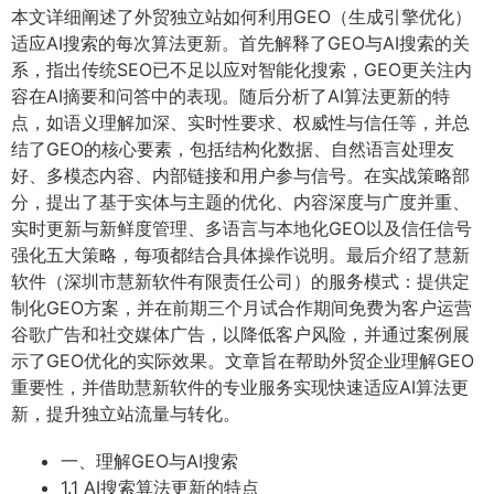
本文详细阐述了外贸独立站如何利用GEO（生成引擎优化）
适应AI搜索的每次算法更新。首先解释了GEO与AI搜索的关
系，指出传统SEO已不足以应对智能化搜索，GEO更关注内
容在AI摘要和问答中的表现。随后分析了AI算法更新的特
点，如语义理解加深、实时性要求、权威性与信任等，并总
结了GEO的核心要素，包括结构化数据、自然语言处理友
好、多模态内容、内部链接和用户参与信号。在实战策略部
分，提出了基于实体与主题的优化、内容深度与广度并重、
实时更新与新鲜度管理、多语言与本地化GEO以及信任信号
强化五大策略，每项都结合具体操作说明。最后介绍了慧新
软件（深圳市慧新软件有限责任公司）的服务模式：提供定
制化GEO方案，并在前期三个月试合作期间免费为客户运营
谷歌广告和社交媒体广告，以降低客户风险，并通过案例展
示了GEO优化的实际效果。文章旨在帮助外贸企业理解GEO
重要性，并借助慧新软件的专业服务实现快速适应AI算法更
新，提升独立站流量与转化。
一、理解GEO与AI搜索
1.1 AI搜索算法更新的特点