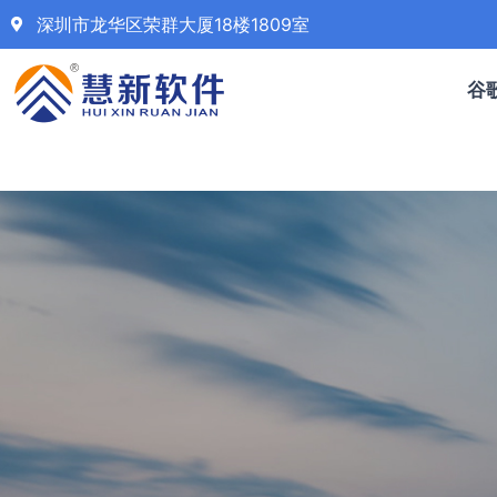
深圳市龙华区荣群大厦18楼1809室
谷