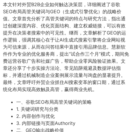
本文针对外贸B2B企业如何触达决策层，详细阐述了谷歌
SEO布局高管关键词与GEO（生成式引擎优化）的战略价
值。文章首先分析了高管关键词的特点与研究方法，指出通
过创建深度内容、优化页面结构、建立权威链接，可以有效
提升在决策者搜索中的可见性。继而，文章解析了GEO的运
作逻辑，强调其核心在于让AI生成式搜索引擎将企业网站视
为可信来源，从而在问答结果中直接引用品牌信息。慧新软
件作为专业的优化服务商，提出“试合作三个月”模式，期间免
费运营谷歌广告和社媒广告，帮助企业零风险验证效果。文
章还分享了十步实操方法论、常见陷阱规避及数据评估指
标，并通过机械制造企业案例展示流量与询盘的显著提升。
最终，文章呼吁外贸企业抓住AI搜索变革的窗口期，通过系
统化布局实现高效触及高管，赢得商业先机。
一、谷歌SEO布局高管关键词的策略
1. 关键词研究与分类
2. 内容创作与优化
3. 内部链接与页面Authority
二、GEO输出战略价值