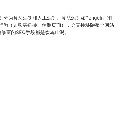
为算法惩罚和人工惩罚。算法惩罚如Penguin（针
规行为（如购买链接、伪装页面），会直接移除整个网站
速暴富的SEO手段都是饮鸩止渴。