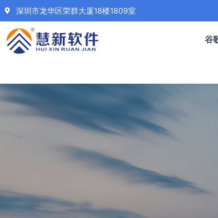
深圳市龙华区荣群大厦18楼1809室
谷