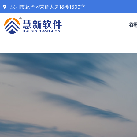
深圳市龙华区荣群大厦18楼1809室
谷