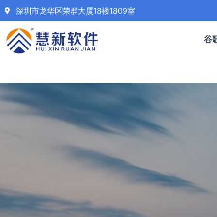
深圳市龙华区荣群大厦18楼1809室
谷