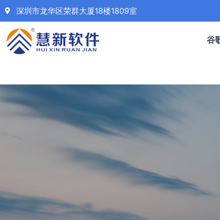
深圳市龙华区荣群大厦18楼1809室
谷