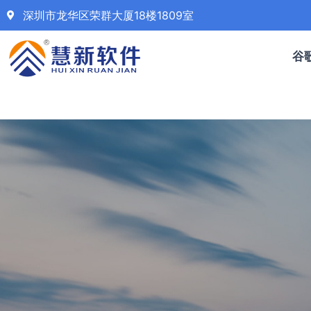
深圳市龙华区荣群大厦18楼1809室
谷