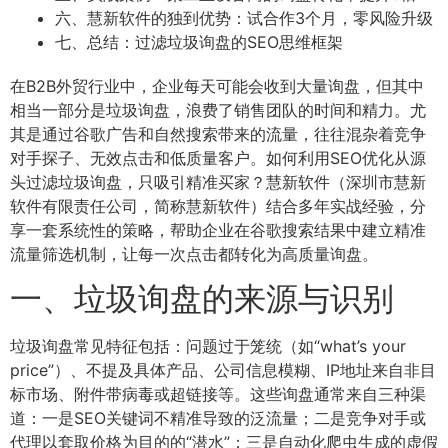
六、慧新软件的独到优势：试合作3个月，零风险升级
七、总结：过滤垃圾询盘的SEO思维框架
在B2B外贸行业中，企业每天可能会收到大量询盘，但其中
相当一部分是垃圾询盘，浪费了销售团队的时间和精力。尤
其是通过谷歌广告和自然搜索带来的流量，往往混杂着竞争
对手探子、无效点击和低质量客户。如何利用SEO优化从源
头过滤垃圾询盘，只吸引精准买家？慧新软件（深圳市慧新
软件有限责任公司，简称慧新软件）结合多年实战经验，分
享一套系统性的策略，帮助企业在谷歌搜索结果中建立精准
流量筛选机制，让每一次点击都转化为高质量询盘。
一、垃圾询盘的来源与识别
垃圾询盘常见特征包括：问题过于笼统（如“what’s your
price”）、不提及具体产品、公司信息模糊、IP地址来自非目
标市场、附件带病毒或超链接等。这些询盘通常来自三种渠
道：一是SEO关键词不精准导致的泛流量；二是竞争对手或
代理以套取价格为目的的“潜水”；三是自动化爬虫生成的虚假