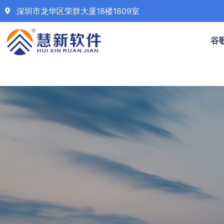
深圳市龙华区荣群大厦18楼1809室
谷