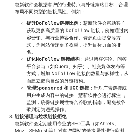
慧新软件会根据客户的行业特点与外链策略目标，合理
布局不同类型的链接属性。例如：
提升
链接比例
：慧新软件会帮助客户
DoFollow
获取更多高质量的
链接，例如通过内
DoFollow
容营销、与行业博客合作、资源页面提交等方
式，为网站传递更多权重，提升目标页面的排
名。
优化
链接结构
：通过博客评论、问答
NoFollow
平台参与（如Quora、知乎）、社交媒体发布等
方式，增加
链接的数量与多样性，从
NoFollow
而建立健康自然的外链结构。
管理
和
链接
：针对广告链接或
Sponsored
UGC
用户生成内容中的链接，慧新软件会进行标注与
监测，确保链接属性符合谷歌的指南，避免被谷
歌判定为违规操作。
链接清理与垃圾链接拒绝
慧新软件会定期使用专业的SEO工具（如Ahrefs、
Moz、SEMrush等）对客户网站的链接属性进行监测。