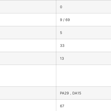
0
9 / 69
5
33
13
PA29，DA15
67