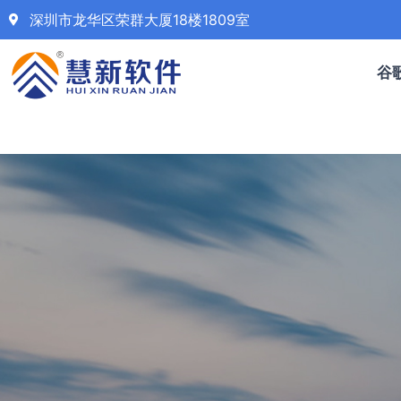
深圳市龙华区荣群大厦18楼1809室
谷