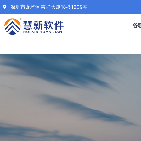
深圳市龙华区荣群大厦18楼1809室
谷