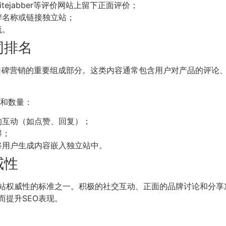
ot、Sitejabber等评价网站上留下正面评价；
牌名称或链接独立站；
流。
词排名
t, UGC）是口碑营销的重要组成部分。这类内容通常包含用户对产
量和数量：
的互动（如点赞、回复）；
得；
将用户生成内容嵌入独立站中。
威性
s）作为评判网站权威性的标准之一。积极的社交互动、正面的品牌讨论
提升SEO表现。