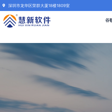
深圳市龙华区荣群大厦18楼1809室
谷