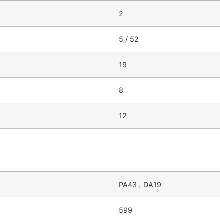
2
5 / 52
19
8
12
PA43，DA19
599