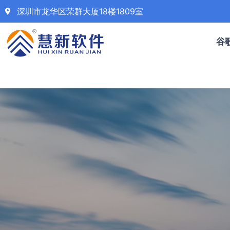
深圳市龙华区荣群大厦18楼1809室
谷