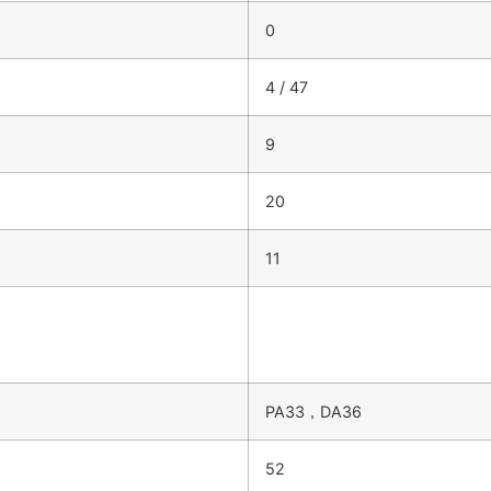
0
4 / 47
9
20
11
PA33，DA36
52