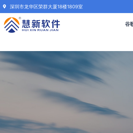
深圳市龙华区荣群大厦18楼1809室
谷