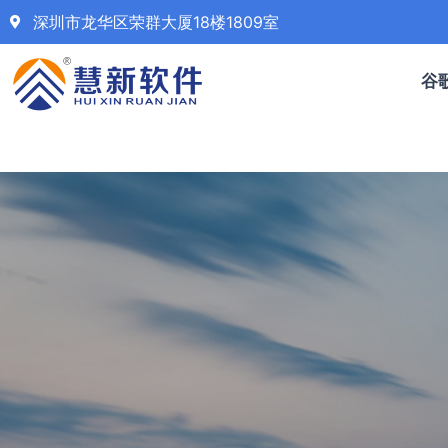
深圳市龙华区荣群大厦18楼1809室
谷