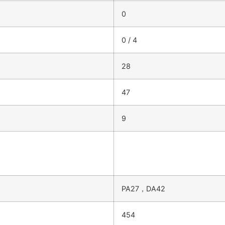
0
0 / 4
28
47
9
PA27，DA42
454