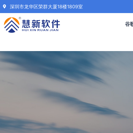
深圳市龙华区荣群大厦18楼1809室
谷