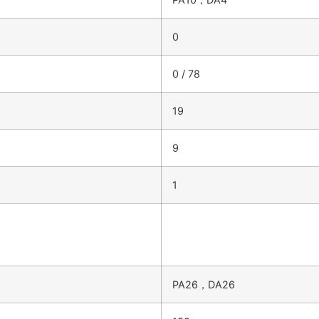
0
0 / 78
19
9
1
PA26，DA26