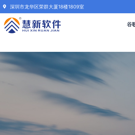
深圳市龙华区荣群大厦18楼1809室
谷