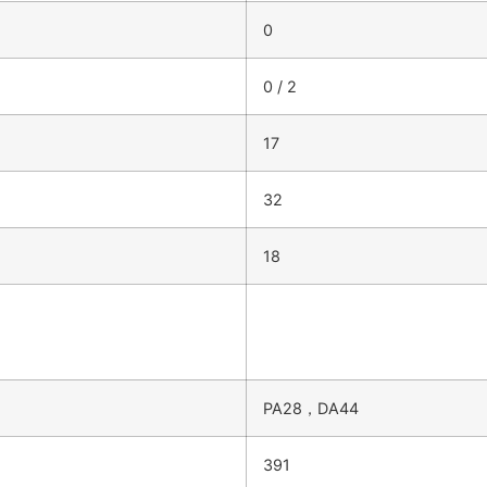
0
0 / 2
17
32
18
PA28，DA44
391