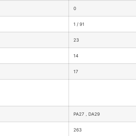
0
1 / 91
23
14
17
PA27，DA29
263