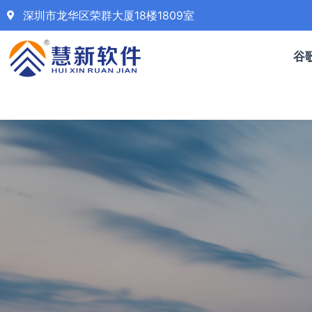
深圳市龙华区荣群大厦18楼1809室
谷