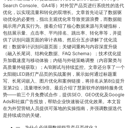
Search Console、GA4等）对外贸产品页进行系统性的迭代
优化，以实现流量和转化的双增长。文章首先论证了数据驱
动优化的必要性，指出主观优化常导致资源浪费，而数据能
揭示用户真实行为。接着介绍了核心数据来源与关键指标，
包括展示量、点击率、平均排名、跳出率、转化率等，并提
供了识别问题页面的审计表格。然后分五步讲解了优化流
程：数据审计识别问题页面；关键词重构与内容深度升级
（融入长尾词、结构化数据、FAQ Schema）；技术优化提
升加载速度与移动体验；内链与外链策略调整（内容聚类与
高质量外链获取）；A/B测试与持续监控。文章还分享了一个
太阳能LED路灯产品页的实战案例，展示如何通过标题重
写、长尾词嵌入、图片优化和案例链接，将排名从第8位提升
至第2位，流量增长9倍。最后介绍了慧新软件的独特服务优
势——前三个月免费试合作，提供SEO、GEO优化及Google
Ads和社媒广告投放，帮助企业快速验证优化效果。本文旨
在为外贸营销人员提供可落地的实操指南，并强调数据迭代
是持续成功的关键。
一、为什么必须用数据指导产品页优化？