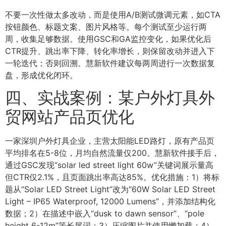
不要一次性做太多改动，而是使用A/B测试微调元素，如CTA
按钮颜色、标题文案、图片风格等。每个测试至少运行两
周，收集足够数据。使用GSC和GA监控变化，如果优化后
CTR提升、跳出率下降、转化率增长，则保留改动并进入下
一轮迭代；否则回溯。慧新软件建议每两周进行一次数据复
盘，形成优化闭环。
四、实战案例：某户外灯具外
贸网站产品页优化
一家深圳户外灯具企业，主营太阳能LED路灯，原有产品页
平均排名在5-8位，月均自然流量仅200。慧新软件接手后，
通过GSC发现“solar led street light 60w”关键词展示量高
但CTR仅2.1%，且页面跳出率高达85%。优化措施：1）将标
题从“Solar LED Street Light”改为“60W Solar LED Street
Light – IP65 Waterproof, 12000 Lumens”，并添加结构化
数据；2）在描述中嵌入“dusk to dawn sensor”、“pole
height 6-12m”等长尾词；3）压缩图片并使用懒加载；4）