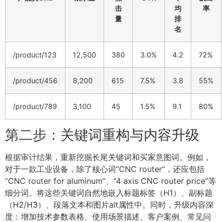
击
均
率
量
排
名
/product/123
12,500
380
3.0%
4.2
72%
/product/456
8,200
615
7.5%
3.8
55%
/product/789
3,100
45
1.5%
9.1
80%
第二步：关键词重构与内容升级
根据审计结果，重新挖掘长尾关键词和买家意图词。例如，
对于一款工业设备，除了核心词“CNC router”，还应包括
“CNC router for aluminum”、“4 axis CNC router price”等
细分词。将这些关键词自然地嵌入标题标签（H1）、副标题
（H2/H3）、段落文本和图片alt属性中。同时，升级内容深
度：增加技术参数表格、使用场景描述、客户案例、常见问