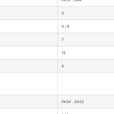
0
0 / 8
7
15
6
PA34，DA22