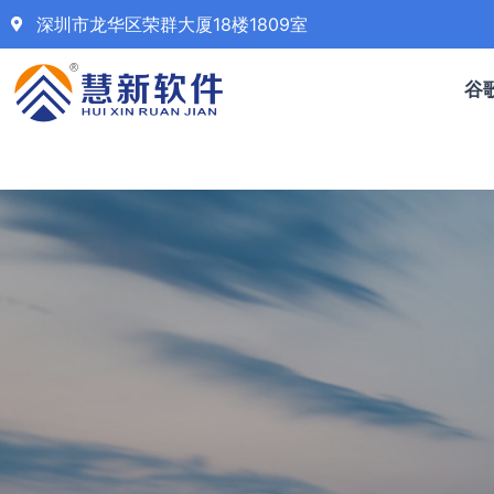
深圳市龙华区荣群大厦18楼1809室
谷