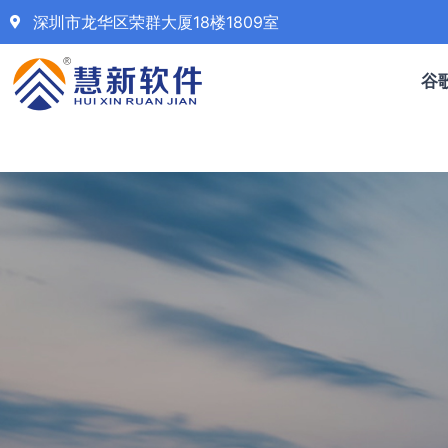
深圳市龙华区荣群大厦18楼1809室
谷