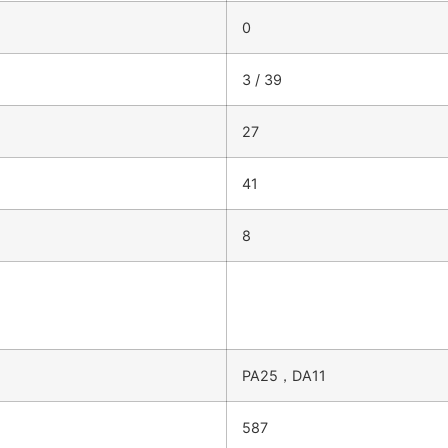
0
3 / 39
27
41
8
PA25，DA11
587