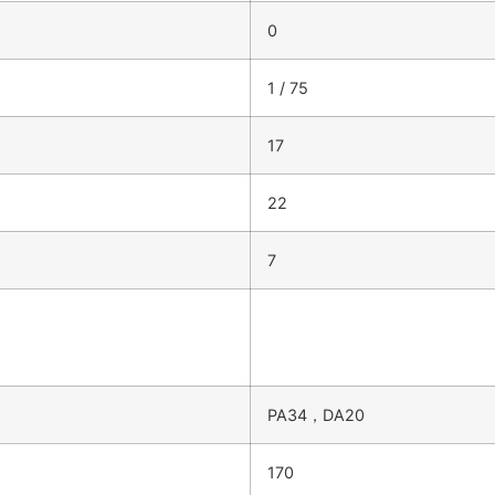
0
1 / 75
17
22
7
PA34，DA20
170