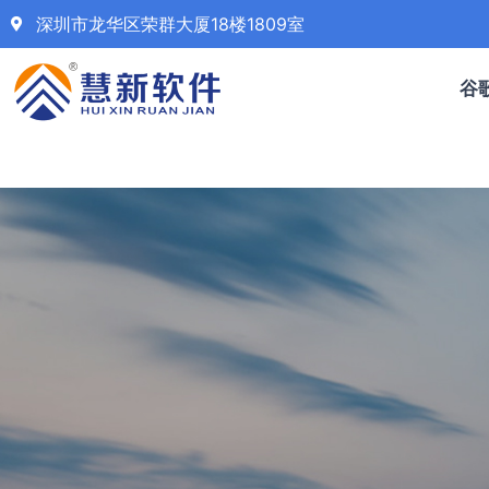
深圳市龙华区荣群大厦18楼1809室
谷