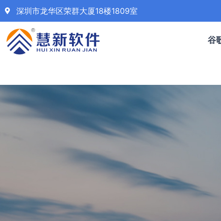
深圳市龙华区荣群大厦18楼1809室
谷