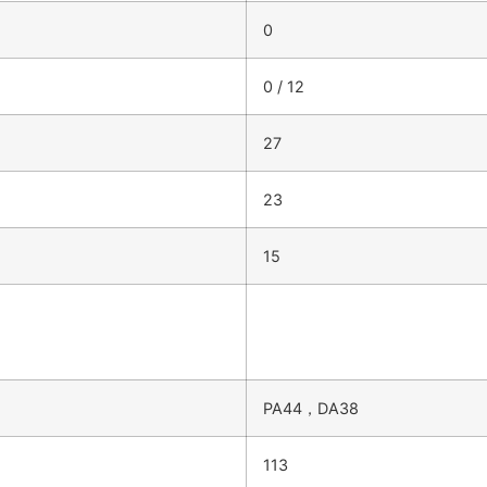
0
0 / 12
27
23
15
PA44，DA38
113