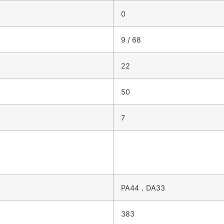
0
9 / 68
22
50
7
PA44，DA33
383