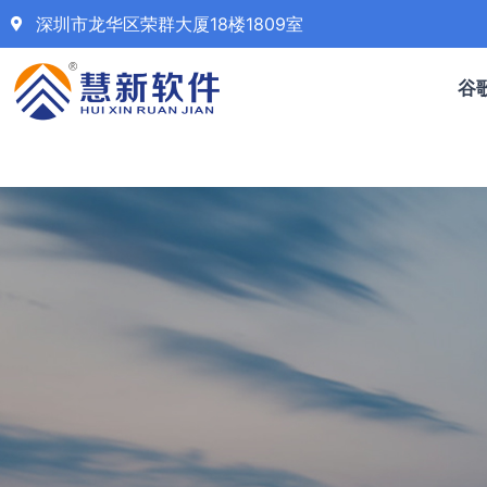
深圳市龙华区荣群大厦18楼1809室
谷