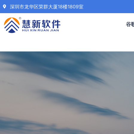
深圳市龙华区荣群大厦18楼1809室
谷