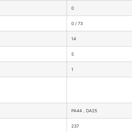
0
0 / 73
14
5
1
PA44，DA25
237