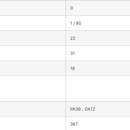
0
1 / 80
22
31
18
PA39，DA12
367