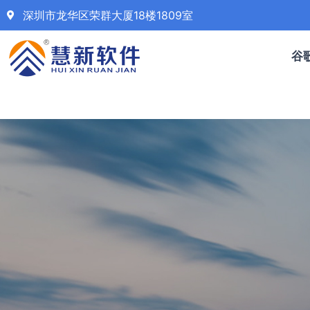
深圳市龙华区荣群大厦18楼1809室
谷