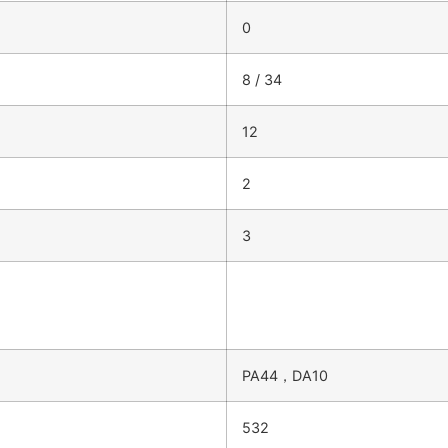
0
8 / 34
12
2
3
PA44，DA10
532