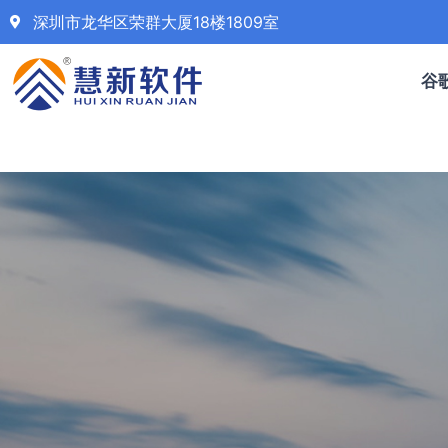
深圳市龙华区荣群大厦18楼1809室
谷