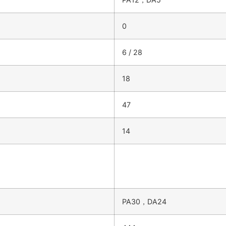
0
6 / 28
18
47
14
PA30，DA24