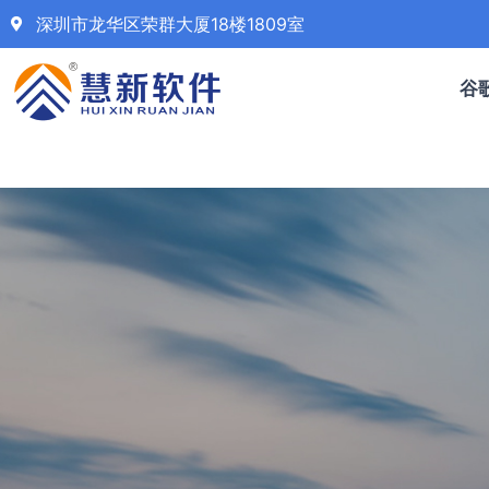
深圳市龙华区荣群大厦18楼1809室
谷