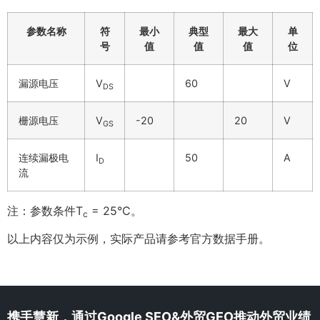
参数名称
符
最小
典型
最大
单
号
值
值
值
位
漏源电压
V
60
V
DS
栅源电压
V
-20
20
V
GS
连续漏极电
I
50
A
D
流
注：参数条件T
= 25°C。
c
以上内容仅为示例，实际产品请参考官方数据手册。
携手慧新，通过Google SEO&外贸GEO推动外贸业绩