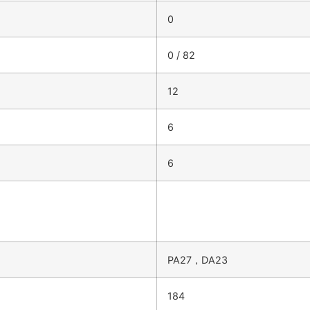
0
0 / 82
12
6
6
PA27，DA23
184