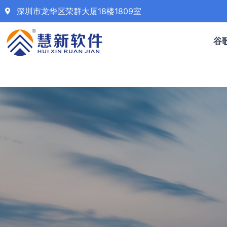
深圳市龙华区荣群大厦18楼1809室
谷