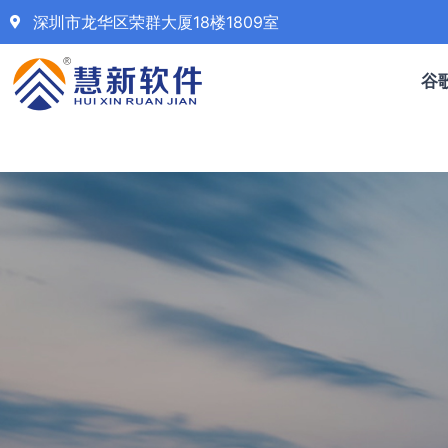
深圳市龙华区荣群大厦18楼1809室
谷