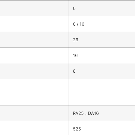
0
0 / 16
29
16
8
PA25，DA16
525