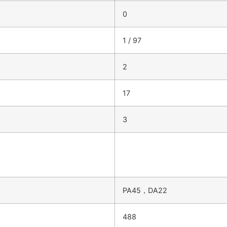
0
1 / 97
2
17
3
PA45，DA22
488