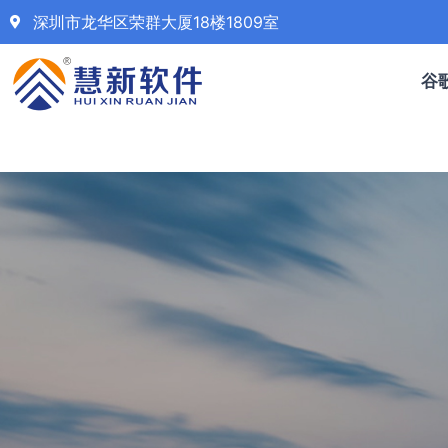
深圳市龙华区荣群大厦18楼1809室
谷