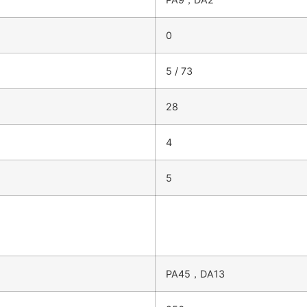
0
5 / 73
28
4
5
PA45，DA13