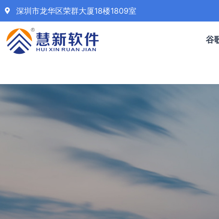
深圳市龙华区荣群大厦18楼1809室
谷