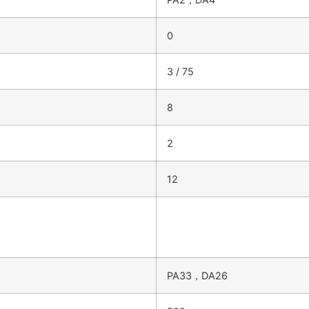
0
3 / 75
8
2
12
PA33，DA26