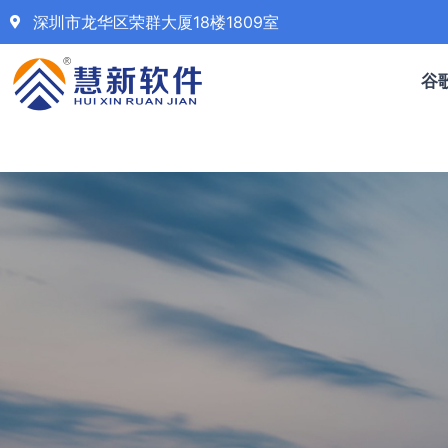
深圳市龙华区荣群大厦18楼1809室
谷