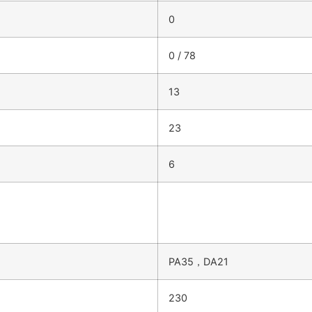
0
0 / 78
13
23
6
PA35，DA21
230