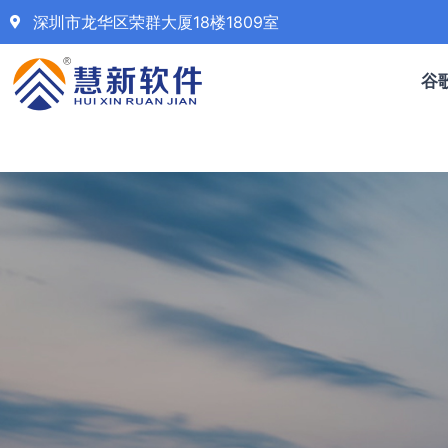
深圳市龙华区荣群大厦18楼1809室
谷