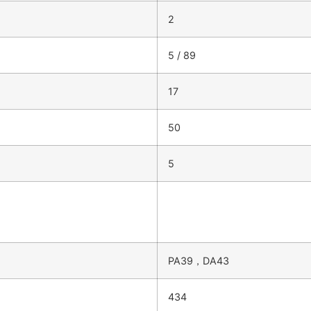
2
5 / 89
17
50
5
PA39，DA43
434