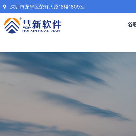
深圳市龙华区荣群大厦18楼1809室
谷