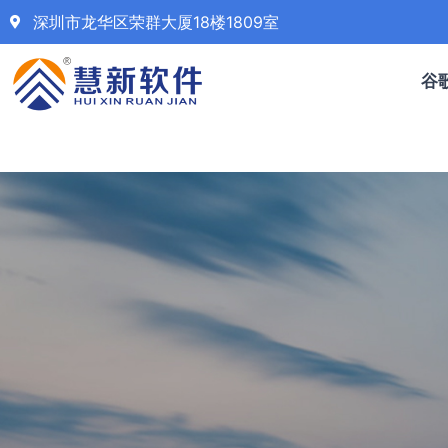
深圳市龙华区荣群大厦18楼1809室
谷