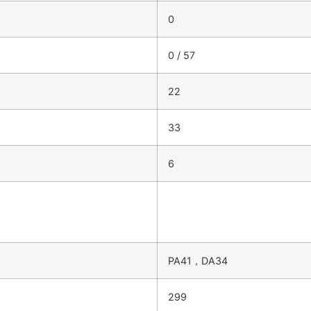
0
0 / 57
22
33
6
PA41，DA34
299