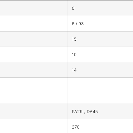
0
6 / 93
15
10
14
PA29，DA45
270