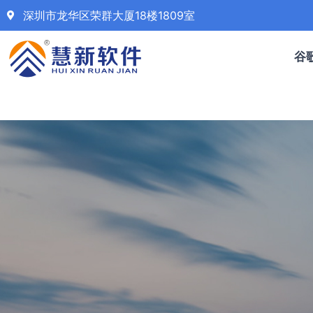
深圳市龙华区荣群大厦18楼1809室
谷