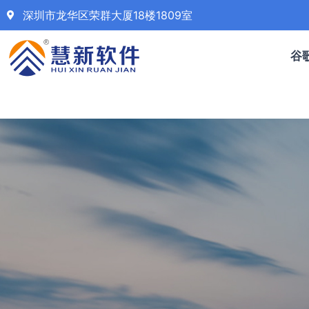
深圳市龙华区荣群大厦18楼1809室
谷