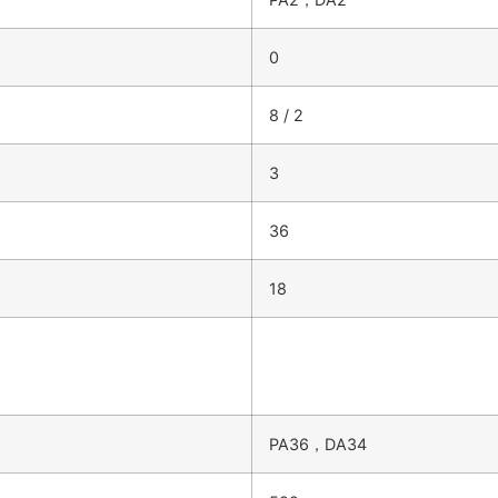
0
8 / 2
3
36
18
PA36，DA34