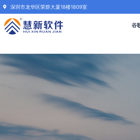
深圳市龙华区荣群大厦18楼1809室
谷